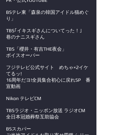
PR・
​公式YOUTUBE
BSテレ東「森泉の韓国アイドル猫めぐ
り」
TBS｢イキスギさんについてった！｣
巷のナニスギさん
TBS「櫻井・有吉THE夜会
」
ボイスオーバー
フジテレビ公式サイト めちゃ×2イケ
てるッ!
16周年だヨ!全員集合初心に戻れSP 番
宣動画
Nikon テレビCM
TBSラジオ・ニッポン放送 ラジオCM
全日本冠婚葬祭互助協会
BSスカパー