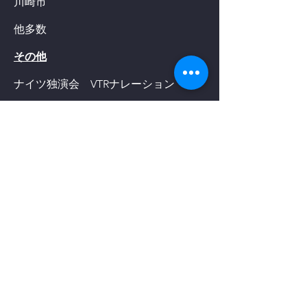
​川崎市
他多数
その他
ナイツ独演会 VTRナレーション
MY FIRST STORY ライブDVD特典
ごっつぁんです!!
スマホアプリ
EGGRYPTO X（エグリプトX）トレーラ
ー映像
BEST ELEVEN+ PV動画
みんなの釣りバカンス PV動画
​プロ野球PRIDE2014 実況音声
AKIBAカルチャーズ劇場 場内アナウ
ンス
その他、展示会・イベント・教材・株