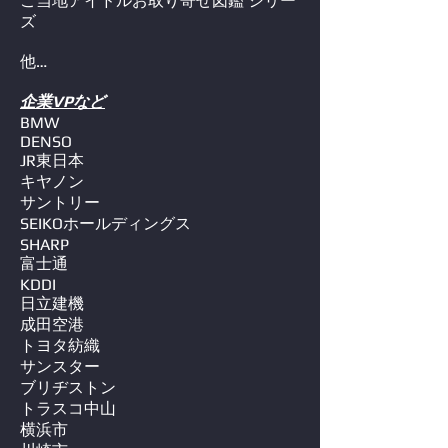
ご当地アイドルお取り寄せ図鑑 シリー
ズ
他…
企業VPなど
BMW
DENSO
JR東日本
キヤノン
​サントリー
SEIKOホールディングス
SHARP
富士通
KDDI
​日立建機
成田空港
トヨタ紡織
​サンスター
ブリヂストン
トラスコ中山
横浜市