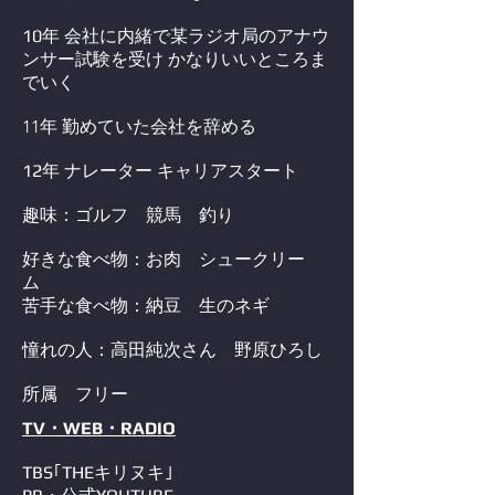
10年 会社に内緒で某ラジオ局のアナウ
ンサー試験を受け​ かなりいいところま
でいく
11年 勤めていた会社を辞める
12年 ナレーター キャリアスタート
趣味：ゴルフ 競馬 釣り
好きな食べ物：お肉 シュークリー
ム
苦手な
食べ物：納豆 生のネギ
​憧れの人：高田純次さん 野原ひろし
所属 フリー
TV・WEB・RADIO
TBS｢THEキリヌキ｣